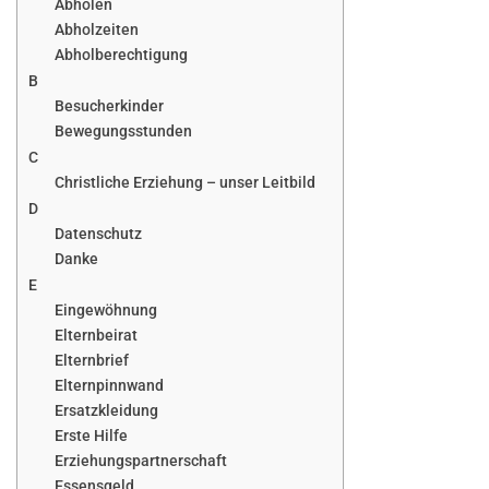
Abholen
Abholzeiten
Abholberechtigung
B
Besucherkinder
Bewegungsstunden
C
Christliche Erziehung – unser Leitbild
D
Datenschutz
Danke
E
Eingewöhnung
Elternbeirat
Elternbrief
Elternpinnwand
Ersatzkleidung
Erste Hilfe
Erziehungspartnerschaft
Essensgeld