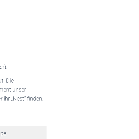
er).
t. Die
oment unser
 ihr „Nest“ finden.
ppe