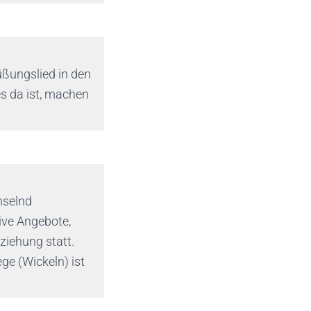
üßungslied in den
es da ist, machen
hselnd
ve Angebote,
ziehung statt.
ege (Wickeln) ist