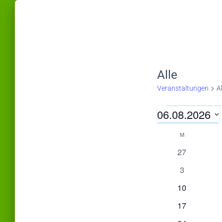
Alle
Veranstaltungen
Al
06.08.2026
Veransta
D
M
MONTAG
K
a
0
27
t
V
a
0
3
u
e
V
m
r
0
10
e
l
a
V
w
0
r
17
n
e
ä
V
a